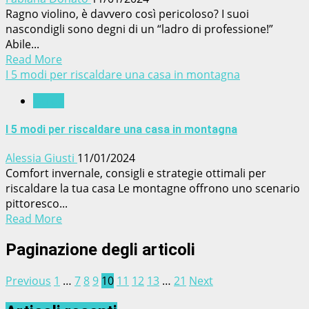
Ragno violino, è davvero così pericoloso? I suoi
nascondigli sono degni di un “ladro di professione!”
Abile...
Read More
I 5 modi per riscaldare una casa in montagna
Guide
I 5 modi per riscaldare una casa in montagna
Alessia Giusti
11/01/2024
Comfort invernale, consigli e strategie ottimali per
riscaldare la tua casa Le montagne offrono uno scenario
pittoresco...
Read More
Paginazione degli articoli
Previous
1
…
7
8
9
10
11
12
13
…
21
Next