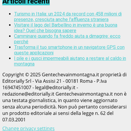
Articoli recenti
Turismo in Italia: un 2024 da record con 458 milioni di
presenze, cresciuta anche l’affluenza straniera
Visitare il lago del Barbellino in inverno è una buona
idea? Quel che bisogna sapere
Camminare quando fa freddo aiuta a dimagrire: ecco
perché
Trasforma il tuo smartphone in un navigatore GPS con
queste applicazioni
I pile e i gusci impermeabili aiutano a restare al caldo in
montagna
Copyright © 2025 Gentechevainmontagna.it proprietà di
Editorially Srl - Via Assisi 21 - 00181 Roma - P.Iva
16947451007 - legal@editorially.it -
redazione@editorially.it Gentechevainmontagna.it non è
una testata giornalistica, in quanto viene aggiornato
senza alcuna periodicità. Non può pertanto considerarsi
un prodotto editoriale ai sensi della legge n. 62 del
07.03.2001
Change privacy settings