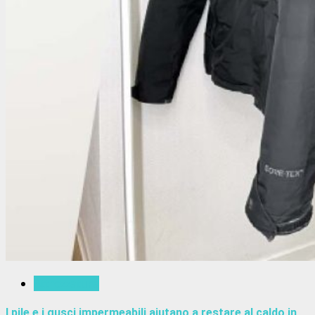
Attrezzatura
I pile e i gusci impermeabili aiutano a restare al caldo in