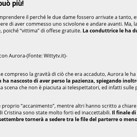
può più!
mprendere il perché le due dame fossero arrivate a tanto, es
tere di aver commesso uno scivolone e andare avanti. Ma, la
 poiché “vittima” di offese gratuite.
La conduttrice le ha du
on Aurora-(Fonte: Wittytv.it)-
se compreso la gravità di ciò che era accaduto, Aurora le ha
ha nascosto di aver perso la pazienza, spiegando inoltre
 scena che non è piaciuta ai telespettatori, ed infatti sulle
 e proprio “accanimento”, mentre altri hanno scritto a chiare
 Cristina sono state molto forti ed inaccettabili.
Il finale 
ettembre tornerà a sedere tra le file del parterre o men