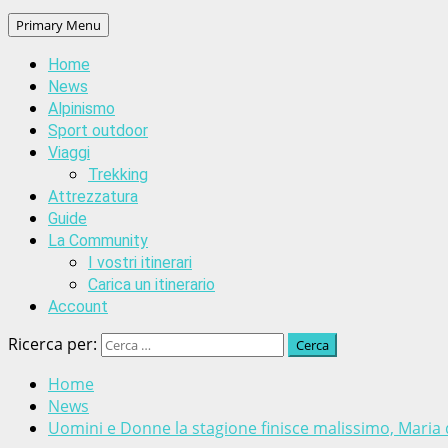
Primary Menu
Home
News
Alpinismo
Sport outdoor
Viaggi
Trekking
Attrezzatura
Guide
La Community
I vostri itinerari
Carica un itinerario
Account
Ricerca per:
Home
News
Uomini e Donne la stagione finisce malissimo, Maria de