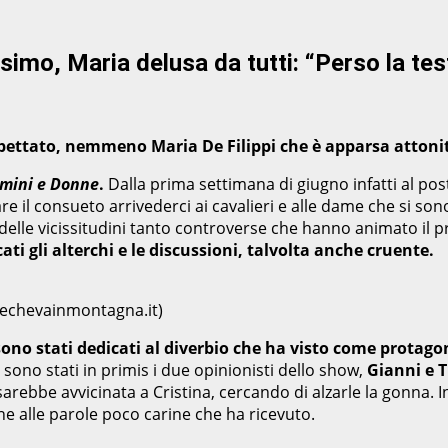
simo, Maria delusa da tutti: “Perso la tes
spettato, nemmeno Maria De Filippi che è apparsa attoni
mini e Donne
.
Dalla prima settimana di giugno infatti al post
re il consueto arrivederci ai cavalieri e alle dame che si s
5 delle vicissitudini tanto controverse che hanno animato il 
i gli alterchi e le discussioni, talvolta anche cruente.
techevainmontagna.it)
sono stati dedicati al diverbio che ha visto come protago
 sono stati in primis i due opinionisti dello show,
Gianni e T
 sarebbe avvicinata a Cristina, cercando di alzarle la gonna.
ne alle parole poco carine che ha ricevuto.