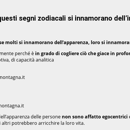
uesti segni zodiacali si innamorano dell’in
i: se molti si innamorano dell’apparenza, loro si innamor
ialmente perché è
in grado di cogliere ciò che giace in prof
va, di capacità analitica
montagna.it
montagna.it
 dell’apparenza delle persone
non sono affatto egocentrici
i altri potrebbero arricchire la loro vita.