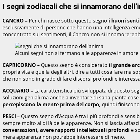
I segni zodiacali che si innamorano dell’i
CANCRO –
Per chi nasce sotto questo segno
i buoni sent
esclusivamente di persone che hanno una intelligenza emot
concentrato sui sentimenti, il Cancro non si innamorerebbe
Alcuni segni non si fermano alle apparenze in amor
CAPRICORNO –
Questo segno è considerato
il grande ar
propria vita e quella degli altri, dire a tutti cosa fare ma
che non sono in grado di fare discorsi profondi e interess
ACQUARIO –
La caratteristica più sviluppata di questo se
soluzioni geniali ma anche a inventare di sana pianta cose a
percepiscono la mente prima del corpo,
quindi finiscono
PESCI –
Questo segno d’Acqua è tra i più profondi e sensibi
sempre molto al di là delle apparenze. Non si lascia affasc
conversazioni, avere rapporti intellettuali profondi
e s
mera apparenza non potrebbe interessare di meno.