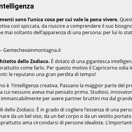
ntelligenza
imenti sono l’unica cosa per cui vale la pena vivere.
Quest
iva così spiccata, da riuscire a comprendere il suo bisogno 
 mai soltanto dell’apparenza di una persona: per lui lo sta
e – Gentechevainmontagna.it
chitetto dello Zodiaco.
È dotato di una gigantesca intellige
 soprattutto come farlo. Per questo motivo il Capricorno odia
anti: le reputano una gran perdita di tempo!
gno è l’intelligenza creativa. Passano la maggior parte del 
 cui nessuno aveva mai pensato prima. Studiosi, innovatori, ar
 immancabilmente per avere partner bruttini ma dal grande c
li dello Zodiaco. È in grado di cogliere l’essenza di una pe
inare da un bel viso, da un bel corpo o da un vestito portat
oprattutto ama circondarsi di persone idealiste. L’importante,