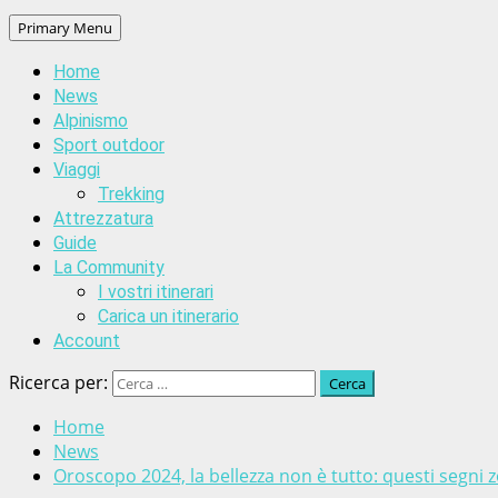
Primary Menu
Home
News
Alpinismo
Sport outdoor
Viaggi
Trekking
Attrezzatura
Guide
La Community
I vostri itinerari
Carica un itinerario
Account
Ricerca per:
Home
News
Oroscopo 2024, la bellezza non è tutto: questi segni zo