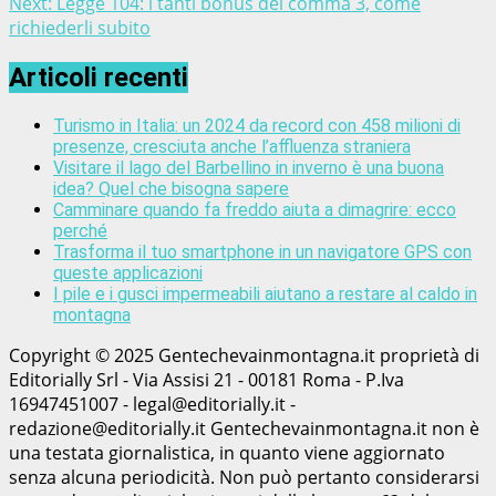
Next:
Legge 104: i tanti bonus del comma 3, come
richiederli subito
Articoli recenti
Turismo in Italia: un 2024 da record con 458 milioni di
presenze, cresciuta anche l’affluenza straniera
Visitare il lago del Barbellino in inverno è una buona
idea? Quel che bisogna sapere
Camminare quando fa freddo aiuta a dimagrire: ecco
perché
Trasforma il tuo smartphone in un navigatore GPS con
queste applicazioni
I pile e i gusci impermeabili aiutano a restare al caldo in
montagna
Copyright © 2025 Gentechevainmontagna.it proprietà di
Editorially Srl - Via Assisi 21 - 00181 Roma - P.Iva
16947451007 - legal@editorially.it -
redazione@editorially.it Gentechevainmontagna.it non è
una testata giornalistica, in quanto viene aggiornato
senza alcuna periodicità. Non può pertanto considerarsi