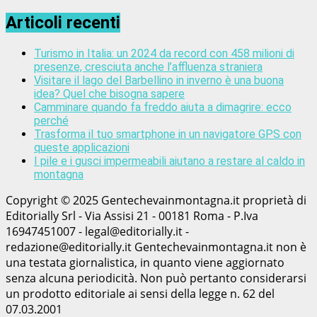
Articoli recenti
Turismo in Italia: un 2024 da record con 458 milioni di
presenze, cresciuta anche l’affluenza straniera
Visitare il lago del Barbellino in inverno è una buona
idea? Quel che bisogna sapere
Camminare quando fa freddo aiuta a dimagrire: ecco
perché
Trasforma il tuo smartphone in un navigatore GPS con
queste applicazioni
I pile e i gusci impermeabili aiutano a restare al caldo in
montagna
Copyright © 2025 Gentechevainmontagna.it proprietà di
Editorially Srl - Via Assisi 21 - 00181 Roma - P.Iva
16947451007 - legal@editorially.it -
redazione@editorially.it Gentechevainmontagna.it non è
una testata giornalistica, in quanto viene aggiornato
senza alcuna periodicità. Non può pertanto considerarsi
un prodotto editoriale ai sensi della legge n. 62 del
07.03.2001