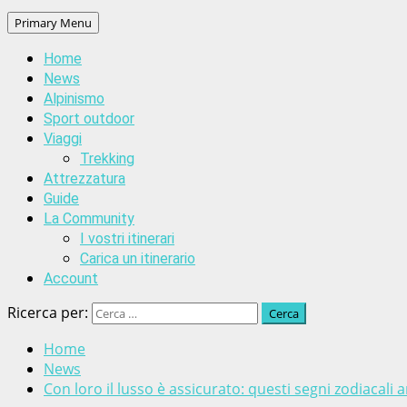
Primary Menu
Home
News
Alpinismo
Sport outdoor
Viaggi
Trekking
Attrezzatura
Guide
La Community
I vostri itinerari
Carica un itinerario
Account
Ricerca per:
Home
News
Con loro il lusso è assicurato: questi segni zodiacali 