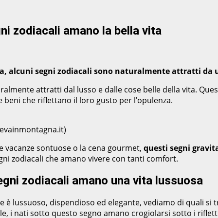
ni zodiacali amano la bella vita
a, alcuni segni zodiacali sono naturalmente attratti da 
almente attratti dal lusso e dalle cose belle della vita. Ques
e beni che riflettano il loro gusto per l’opulenza.
hevainmontagna.it)
a, le vacanze sontuose o la cena gourmet,
questi segni gravi
egni zodiacali che amano vivere con tanti comfort.
segni zodiacali amano una vita lussuosa
 è lussuoso, dispendioso ed elegante, vediamo di quali si trat
e, i nati sotto questo segno amano crogiolarsi sotto i riflet