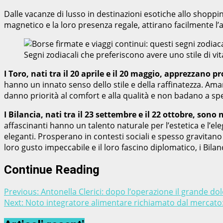
Dalle vacanze di lusso in destinazioni esotiche allo shoppi
magnetico e la loro presenza regale, attirano facilmente 
Segni zodiacali che preferiscono avere uno stile di v
I Toro, nati tra il 20 aprile e il 20 maggio, apprezzano 
hanno un innato senso dello stile e della raffinatezza. Aman
danno priorità al comfort e alla qualità e non badano a spes
I Bilancia, nati tra il 23 settembre e il 22 ottobre, sono 
affascinanti hanno un talento naturale per l’estetica e l’el
eleganti. Prosperano in contesti sociali e spesso gravitano
loro gusto impeccabile e il loro fascino diplomatico, i Bila
Continue Reading
Previous:
Antonella Clerici: dopo l’operazione il grande do
Next:
Noto integratore alimentare richiamato dal mercato: 