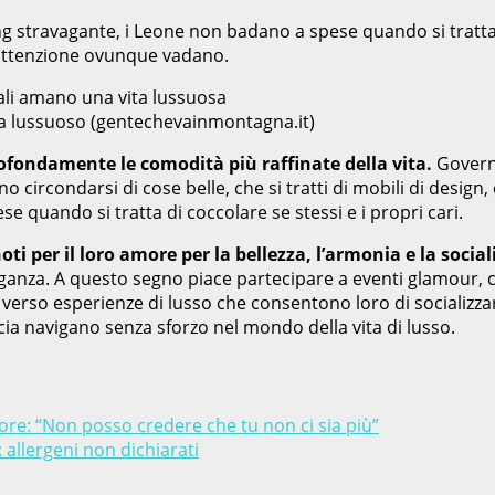
ng stravagante, i Leone non badano a spese quando si tratta d
l’attenzione ovunque vadano.
ita lussuoso (gentechevainmontagna.it)
profondamente le comodità più raffinate della vita.
Governa
o circondarsi di cose belle, che si tratti di mobili di desig
e quando si tratta di coccolare se stessi e i propri cari.
noti per il loro amore per la bellezza, l’armonia e la socia
eganza. A questo segno piace partecipare a eventi glamour, ce
 verso esperienze di lusso che consentono loro di socializza
ncia navigano senza sforzo nel mondo della vita di lusso.
lore: “Non posso credere che tu non ci sia più”
allergeni non dichiarati