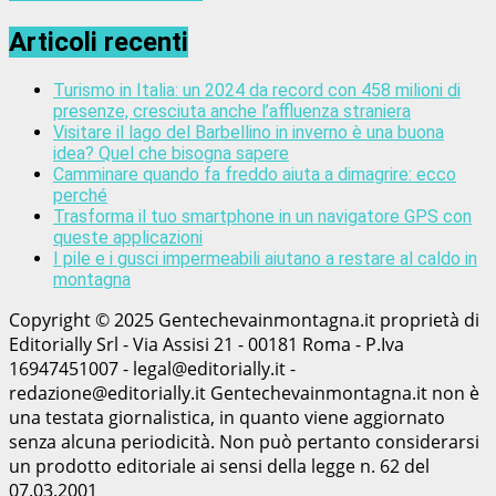
Articoli recenti
Turismo in Italia: un 2024 da record con 458 milioni di
presenze, cresciuta anche l’affluenza straniera
Visitare il lago del Barbellino in inverno è una buona
idea? Quel che bisogna sapere
Camminare quando fa freddo aiuta a dimagrire: ecco
perché
Trasforma il tuo smartphone in un navigatore GPS con
queste applicazioni
I pile e i gusci impermeabili aiutano a restare al caldo in
montagna
Copyright © 2025 Gentechevainmontagna.it proprietà di
Editorially Srl - Via Assisi 21 - 00181 Roma - P.Iva
16947451007 - legal@editorially.it -
redazione@editorially.it Gentechevainmontagna.it non è
una testata giornalistica, in quanto viene aggiornato
senza alcuna periodicità. Non può pertanto considerarsi
un prodotto editoriale ai sensi della legge n. 62 del
07.03.2001