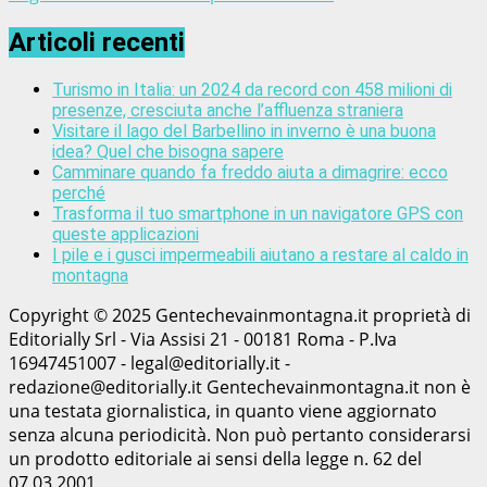
Articoli recenti
Turismo in Italia: un 2024 da record con 458 milioni di
presenze, cresciuta anche l’affluenza straniera
Visitare il lago del Barbellino in inverno è una buona
idea? Quel che bisogna sapere
Camminare quando fa freddo aiuta a dimagrire: ecco
perché
Trasforma il tuo smartphone in un navigatore GPS con
queste applicazioni
I pile e i gusci impermeabili aiutano a restare al caldo in
montagna
Copyright © 2025 Gentechevainmontagna.it proprietà di
Editorially Srl - Via Assisi 21 - 00181 Roma - P.Iva
16947451007 - legal@editorially.it -
redazione@editorially.it Gentechevainmontagna.it non è
una testata giornalistica, in quanto viene aggiornato
senza alcuna periodicità. Non può pertanto considerarsi
un prodotto editoriale ai sensi della legge n. 62 del
07.03.2001