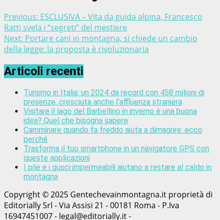
Previous:
ESCLUSIVA – Vita da guida alpina, Francesco
Ratti svela i “segreti” del mestiere
Next:
Portare cani in montagna, si chiede un cambio
della legge: la proposta è rivoluzionaria
Articoli recenti
Turismo in Italia: un 2024 da record con 458 milioni di
presenze, cresciuta anche l’affluenza straniera
Visitare il lago del Barbellino in inverno è una buona
idea? Quel che bisogna sapere
Camminare quando fa freddo aiuta a dimagrire: ecco
perché
Trasforma il tuo smartphone in un navigatore GPS con
queste applicazioni
I pile e i gusci impermeabili aiutano a restare al caldo in
montagna
Copyright © 2025 Gentechevainmontagna.it proprietà di
Editorially Srl - Via Assisi 21 - 00181 Roma - P.Iva
16947451007 - legal@editorially.it -