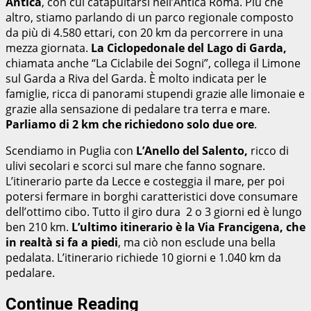
Antica
, con cui catapultarsi nell’Antica Roma. Più che
altro, stiamo parlando di un parco regionale composto
da più di 4.580 ettari, con 20 km da percorrere in una
mezza giornata.
La Ciclopedonale del Lago di Garda,
chiamata anche “La Ciclabile dei Sogni”, collega il Limone
sul Garda a Riva del Garda. È molto indicata per le
famiglie, ricca di panorami stupendi grazie alle limonaie e
grazie alla sensazione di pedalare tra terra e mare.
Parliamo di 2 km che richiedono solo due ore
.
Scendiamo in Puglia con
L’Anello del Salento,
ricco di
ulivi secolari e scorci sul mare che fanno sognare.
L’itinerario parte da Lecce e costeggia il mare, per poi
potersi fermare in borghi caratteristici dove consumare
dell’ottimo cibo. Tutto il giro dura 2 o 3 giorni ed è lungo
ben 210 km.
L’ultimo itinerario è la Via Francigena, che
in realtà si fa a piedi
, ma ciò non esclude una bella
pedalata. L’itinerario richiede 10 giorni e 1.040 km da
pedalare.
Continue Reading