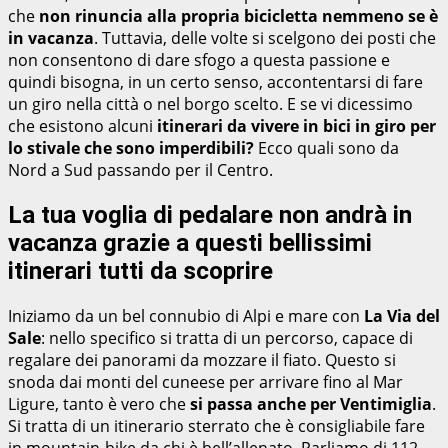
che
non rinuncia alla propria bicicletta nemmeno se è
in vacanza
. Tuttavia, delle volte si scelgono dei posti che
non consentono di dare sfogo a questa passione e
quindi bisogna, in un certo senso, accontentarsi di fare
un giro nella città o nel borgo scelto. E se vi dicessimo
che esistono alcuni
itinerari da vivere in bici in giro per
lo stivale che sono imperdibili?
Ecco quali sono da
Nord a Sud passando per il Centro.
La tua voglia di pedalare non andrà in
vacanza grazie a questi bellissimi
itinerari tutti da scoprire
Iniziamo da un bel connubio di Alpi e mare con
La Via del
Sale
: nello specifico si tratta di un percorso, capace di
regalare dei panorami da mozzare il fiato. Questo si
snoda dai monti del cuneese per arrivare fino al Mar
Ligure, tanto è vero che
si passa anche per Ventimiglia
.
Si tratta di un itinerario sterrato che è consigliabile fare
in mountain-bike da chi è bell’allenato. Parliamo di 112