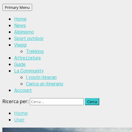
Primary Menu
Home
News
Alpinismo
Sport outdoor
Viaggi
Trekking
Attrezzatura
Guide
La Community
I vostri itinerari
Carica un itinerario
Account
Ricerca per:
Home
User