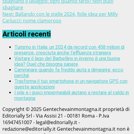
sbagliano il lavaggio: ogni quanto farlo? Non puoi
sbagliare
Next:
Ballando con le stelle 2024, folle idea per Milly
Carlucci: nome clamoroso
Articoli recenti
Turismo in Italia: un 2024 da record con 458 milioni di
presenze, cresciuta anche l’affluenza straniera
Visitare il lago del Barbellino in inverno è una buona
idea? Quel che bisogna sapere
Camminare quando fa freddo aiuta a dimagrire: ecco
perché
Trasforma il tuo smartphone in un navigatore GPS con
queste applicazioni
I pile e i gusci impermeabili aiutano a restare al caldo in
montagna
Copyright © 2025 Gentechevainmontagna.it proprietà di
Editorially Srl - Via Assisi 21 - 00181 Roma - P.Iva
16947451007 - legal@editorially.it -
redazione@editorially.it Gentechevainmontagna.it non è