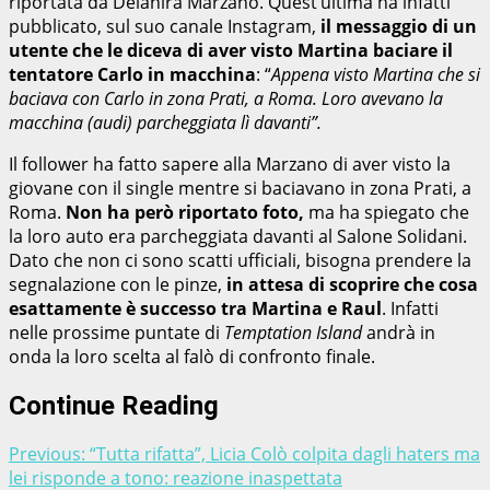
riportata da Deianira Marzano. Quest’ultima ha infatti
pubblicato, sul suo canale Instagram,
il messaggio di un
utente che le diceva di aver visto Martina baciare il
tentatore Carlo in macchina
: “
Appena visto Martina che si
baciava con Carlo in zona Prati, a Roma. Loro avevano la
macchina (audi) parcheggiata lì davanti”.
Il follower ha fatto sapere alla Marzano di aver visto la
giovane con il single mentre si baciavano in zona Prati, a
Roma.
Non ha però riportato foto,
ma ha spiegato che
la loro auto era parcheggiata davanti al Salone Solidani.
Dato che non ci sono scatti ufficiali, bisogna prendere la
segnalazione con le pinze,
in attesa di scoprire che cosa
esattamente è successo tra Martina e Raul
. Infatti
nelle prossime puntate di
Temptation Island
andrà in
onda la loro scelta al falò di confronto finale.
Continue Reading
Previous:
“Tutta rifatta”, Licia Colò colpita dagli haters ma
lei risponde a tono: reazione inaspettata