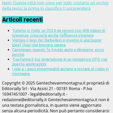
Next:
Queste città non sono per tutti, costano un occhio
della testa: la prima in classifica ti sorprenderà
Articoli recenti
Turismo in Italia: un 2024 da record con 458 milioni di
presenze, cresciuta anche l’affluenza straniera
Visitare il lago del Barbellino in inverno è una buona
idea? Quel che bisogna sapere
Camminare quando fa freddo aiuta a dimagrire: ecco
perché
Trasforma il tuo smartphone in un navigatore GPS con
queste applicazioni
I pile e i gusci impermeabili aiutano a restare al caldo in
montagna
Copyright © 2025 Gentechevainmontagna.it proprietà di
Editorially Srl - Via Assisi 21 - 00181 Roma - P.Iva
16947451007 - legal@editorially.it -
redazione@editorially.it Gentechevainmontagna.it non è
una testata giornalistica, in quanto viene aggiornato
senza alcuna periodicità. Non può pertanto considerarsi