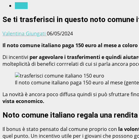
News
Se ti trasferisci in questo noto comune i
Valentina Giungati
06/05/2024
Il noto comune italiano paga 150 euro al mese a coloro
Di incentivi
per agevolare i trasferimenti e quindi aiutare
molteplicità di benefici corrrelati di cui si parla ancora p
Il noto comune italiano paga 150 euro al mese (gent
La novità è ancora poco diffusa quindi si può sfruttare fin
vista economico.
Noto comune italiano regala una rendita 
Il bonus è stato pensato dal comune proprio con
la volon
quel punto. Un incentivo utile per i giovani che possono 