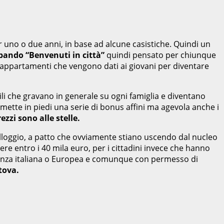
r uno o due anni, in base ad alcune casistiche. Quindi un
bando “Benvenuti in città”
quindi pensato per chiunque
7 appartamenti che vengono dati ai giovani per diventare
ili che gravano in generale su ogni famiglia e diventano
 mette in piedi una serie di bonus affini ma agevola anche i
rezzi sono alle stelle.
alloggio, a patto che ovviamente stiano uscendo dal nucleo
ere entro i 40 mila euro, per i cittadini invece che hanno
tadinanza italiana o Europea e comunque con permesso di
antova.