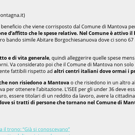
ontagna.it)
 un beneficio che viene corrisposto dal Comune di Mantova pe
ne d’affitto che le spese relative.
Nel Comune è attivo il 
 altro bando simile Abitare Borgochiesanuova dove ci sono 6
fitto e di vita generale
, quindi alleggerire quelle spese mens
giorni. Va considerato poi che il Comune di Mantova non solo
ente fattibili rispetto ad
altri centri italiani dove ormai i p
i che non risiedono a Mantova
o che risiedono in un altro 
va per ottenere l’abitazione. L’ISEE per gli under 36 deve ess
ila euro, essere titolari di un reddito da lavoro, avere la cit
addove si tratti di persone che tornano nel Comune di M
 il trono: “Già si conoscevano”