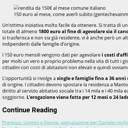
150 euro al mese, come averli subito (gentechevainm
Un’ottima iniziativa molto facile da ottenere. Si tratta di
totale di almeno
1800 euro al fine di agevolare sia il cano
si trasferisca e non sia già residente, vi è anche però un
indipendenti dalle famiglie d’origine.
I 150 euro mensili vengono dati per agevolare
i costi d’af
per molti un vero e proprio problema nella vita di tutti i 
cittadini con costi di abitazioni non elevati e quindi ovviam
L’opportunità si rivolge a
single e famiglie fino a 36 ann
di origine. I cittadini devono spostare la residenza a Manto
diritto al servizio abitativo sociale tra i 14 mila e i 40 m
soggiorno.
L’erogazione viene fatta per 12 mesi o 24 l
Continue Reading
Previous:
Uomini e Donne, segnalazione per Daniele rischia