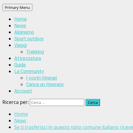
Primary Menu
Home
News
Alpinismo
Sport outdoor
Viaggi
Trekking
Attrezzatura
Guide
La Community
I vostri itinerari
Carica un itinerario
Account
Ricerca per:
Home
News
Se ti trasferisci in questo noto comune italiano ricev