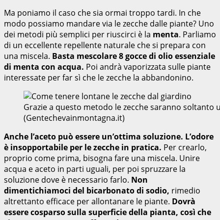
Ma poniamo il caso che sia ormai troppo tardi. In che
modo possiamo mandare via le zecche dalle piante? Uno
dei metodi più semplici per riuscirci è la
menta
. Parliamo
di un eccellente repellente naturale che si prepara con
una miscela.
Basta mescolare 8 gocce di olio essenziale
di menta con acqua.
Poi andrà vaporizzata sulle piante
interessate per far sì che le zecche la abbandonino.
Grazie a questo metodo le zecche saranno soltanto u
(Gentechevainmontagna.it)
Anche l’aceto può essere un’ottima soluzione. L’odore
è insopportabile per le zecche in pratica.
Per crearlo,
proprio come prima, bisogna fare una miscela. Unire
acqua e aceto in parti uguali, per poi spruzzare la
soluzione dove è necessario farlo.
Non
dimentichiamoci del bicarbonato di sodio,
rimedio
altrettanto efficace per allontanare le piante.
Dovrà
essere cosparso sulla superficie della pianta, così che