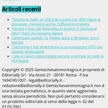
Articoli recenti
Turismo in Italia: un 2024 da record con 458 milioni di
presenze, cresciuta anche l’affluenza straniera
Visitare il lago del Barbellino in inverno è una buona
idea? Quel che bisogna sapere
Camminare quando fa freddo aiuta a dimagrire: ecco
perché
Trasforma il tuo smartphone in un navigatore GPS con
queste applicazioni
I pile e i gusci impermeabili aiutano a restare al caldo in
montagna
Copyright © 2025 Gentechevainmontagna.it proprietà di
Editorially Srl - Via Assisi 21 - 00181 Roma - P.Iva
16947451007 - legal@editorially.it -
redazione@editorially.it Gentechevainmontagna.it non è
una testata giornalistica, in quanto viene aggiornato
senza alcuna periodicità. Non può pertanto considerarsi
un prodotto editoriale ai sensi della legge n. 62 del
07.03.2001