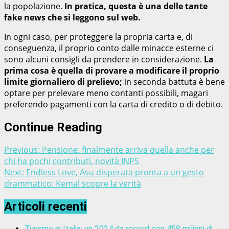
la popolazione.
In pratica, questa è una delle tante
fake news che si leggono sul web.
In ogni caso, per proteggere la propria carta e, di
conseguenza, il proprio conto dalle minacce esterne ci
sono alcuni consigli da prendere in considerazione.
La
prima cosa è quella di provare a modificare il proprio
limite giornaliero di prelievo;
in seconda battuta è bene
optare per prelevare meno contanti possibili, magari
preferendo pagamenti con la carta di credito o di debito.
Continue Reading
Previous:
Pensione: finalmente arriva quella anche per
chi ha pochi contributi, novità INPS
Next:
Endless Love, Asu disperata pronta a un gesto
drammatico: Kemal scopre la verità
Articoli recenti
Turismo in Italia: un 2024 da record con 458 milioni di