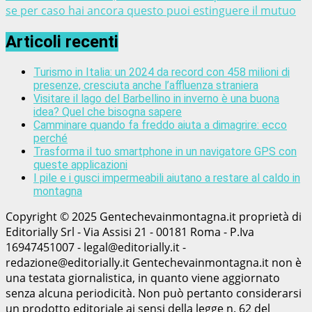
se per caso hai ancora questo puoi estinguere il mutuo
Articoli recenti
Turismo in Italia: un 2024 da record con 458 milioni di
presenze, cresciuta anche l’affluenza straniera
Visitare il lago del Barbellino in inverno è una buona
idea? Quel che bisogna sapere
Camminare quando fa freddo aiuta a dimagrire: ecco
perché
Trasforma il tuo smartphone in un navigatore GPS con
queste applicazioni
I pile e i gusci impermeabili aiutano a restare al caldo in
montagna
Copyright © 2025 Gentechevainmontagna.it proprietà di
Editorially Srl - Via Assisi 21 - 00181 Roma - P.Iva
16947451007 - legal@editorially.it -
redazione@editorially.it Gentechevainmontagna.it non è
una testata giornalistica, in quanto viene aggiornato
senza alcuna periodicità. Non può pertanto considerarsi
un prodotto editoriale ai sensi della legge n. 62 del