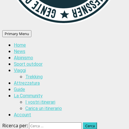
Primary Menu
Home
News
Alpinismo
Sport outdoor
Viaggi
Trekking
Attrezzatura
Guide
La Community
I vostri itinerari
Carica un itinerario
Account
Ricerca per: