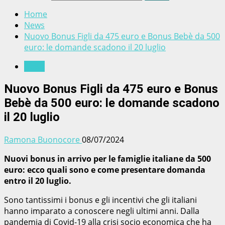
Home
News
Nuovo Bonus Figli da 475 euro e Bonus Bebè da 500
euro: le domande scadono il 20 luglio
News
Nuovo Bonus Figli da 475 euro e Bonus
Bebè da 500 euro: le domande scadono
il 20 luglio
Ramona Buonocore
08/07/2024
Nuovi bonus in arrivo per le famiglie italiane da 500
euro: ecco quali sono e come presentare domanda
entro il 20 luglio.
Sono tantissimi i bonus e gli incentivi che gli italiani
hanno imparato a conoscere negli ultimi anni. Dalla
pandemia di Covid-19 alla crisi socio economica che ha