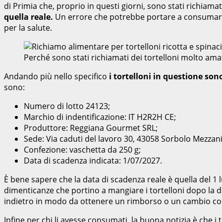
di Primia che, proprio in questi giorni, sono stati richiama
quella reale.
Un errore che potrebbe portare a consumare i 
per la salute.
Perché sono stati richiamati dei tortelloni molto am
Andando più nello specifico
i tortelloni in questione sono
sono:
Numero di lotto 24123;
Marchio di indentificazione: IT H2R2H CE;
Produttore: Reggiana Gourmet SRL;
Sede: Via caduti del lavoro 30, 43058 Sorbolo Mezzani
Confezione: vaschetta da 250 g;
Data di scadenza indicata: 1/07/2027.
È bene sapere che la data di scadenza reale è quella del 1 
dimenticanze che portino a mangiare i tortelloni dopo la d
indietro in modo da ottenere un rimborso o un cambio co
Infine per chi li avesse consumati, la buona notizia è che i 