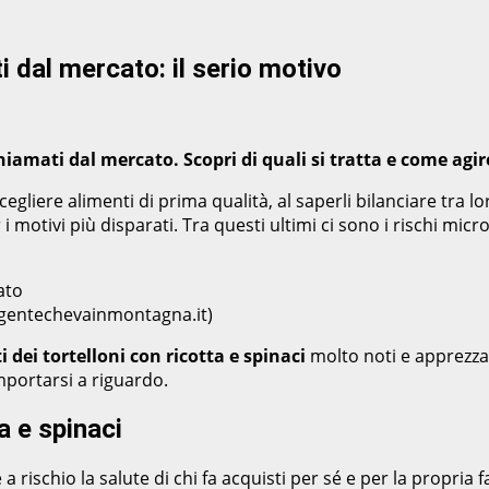
ti dal mercato: il serio motivo
chiamati dal mercato. Scopri di quali si tratta e come agi
egliere alimenti di prima qualità, al saperli bilanciare tra 
 i motivi più disparati. Tra questi ultimi ci sono i rischi mi
 (gentechevainmontagna.it)
i dei tortelloni con ricotta e spinaci
molto noti e apprezzat
mportarsi a riguardo.
a e spinaci
rischio la salute di chi fa acquisti per sé e per la propria f