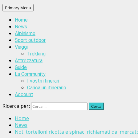
Primary Menu
Home
News
Alpinismo
Sport outdoor
Viaggi
Trekking
Attrezzatura
Guide
La Community
I vostri itinerari
Carica un itinerario
Account
Ricerca per:
Home
News
Noti tortelloni ricotta e spinaci richiamati dal mercato