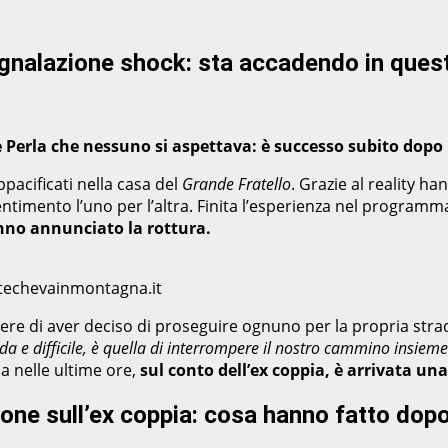
segnalazione shock: sta accadendo in ques
 Perla che nessuno si aspettava: è successo subito dopo 
ppacificati nella casa del
Grande Fratello
. Grazie al reality ha
entimento l’uno per l’altra. Finita l’esperienza nel program
no annunciato la rottura.
entechevainmontagna.it
e di aver deciso di proseguire ognuno per la propria stra
a e difficile, è quella di interrompere il nostro cammino insiem
a nelle ultime ore,
sul conto dell’ex coppia, è arrivata un
ione sull’ex coppia: cosa hanno fatto dopo