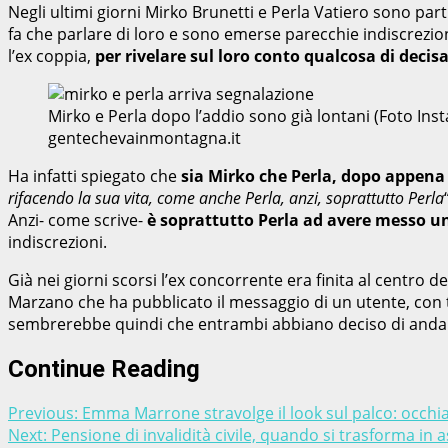
Negli ultimi giorni Mirko Brunetti e Perla Vatiero sono par
fa che parlare di loro e sono emerse parecchie indiscrezio
l’ex coppia,
per rivelare sul loro conto qualcosa di deci
Mirko e Perla dopo l’addio sono già lontani (Foto In
gentechevainmontagna.it
Ha infatti spiegato che
sia Mirko che Perla, dopo appena
rifacendo la sua vita, come anche Perla, anzi, soprattutto Perla
Anzi- come scrive-
è soprattutto Perla ad avere messo un
indiscrezioni.
Già nei giorni scorsi l’ex concorrente era finita al centro de
Marzano che ha pubblicato il messaggio di un utente, con ta
sembrerebbe quindi che entrambi abbiano deciso di andar
Continue Reading
Previous:
Emma Marrone stravolge il look sul palco: occhial
Next:
Pensione di invalidità civile, quando si trasforma in a