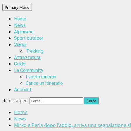
Primary Menu
Home
News
Alpinismo
Sport outdoor
Viaggi
Trekking
Attrezzatura
Guide
La Community
I vostri itinerari
Carica un itinerario
Account
Ricerca per:
Home
News
Mirko e Perla dopo l’addio, arriva una segnalazione 