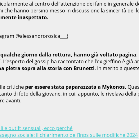
ticolarmente al centro dell’attenzione dei fan e in generale
ni che hanno persino messo in discussione la sincerità del l
samente inaspettato.
stagram @alessandrorosica___)
 qualche giorno dalla rottura, hanno già voltato pagina
:
“. L’esperto del gossip ha raccontato che l’ex gieffino è già an
a pietra sopra alla storia con Brunetti
. In merito a quest
lle critiche
per essere stata paparazzata a Mykonos.
Quest
nto di foto della giovane, in cui, appunto, le rivelava della
e avanti.
i e outift sensuali, ecco perché
ssegno sociale: il chiarimento dell’Inps sulle modifiche 2024