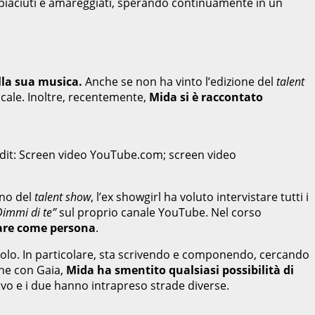
 dispiaciuti e amareggiati, sperando continuamente in un
la sua musica.
Anche se non ha vinto l’edizione del
talent
cale. Inoltre, recentemente,
Mida si è raccontato
Credit: Screen video YouTube.com; screen video
rno del
talent show
, l’ex showgirl ha voluto intervistare tutti i
Dimmi di te”
sul proprio canale YouTube. Nel corso
are come persona
.
olo. In particolare, sta scrivendo e componendo, cercando
one con Gaia,
Mida ha smentito qualsiasi possibilità di
vo e i due hanno intrapreso strade diverse.