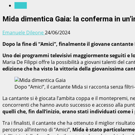
News
Mida dimentica Gaia: la conferma in un’i
Emanuele Dileone
24/06/2024
Dopo la fine di “Amici”, finalmente il giovane cantante 
Uno dei programmi televisivi maggiormente seguiti e lon
Maria De Filippi offre la possibilità a giovani talenti del 
edizione che ha visto la vittoria della giovanissima ca
Dopo “Amici”, il cantante Mida si racconta senza filtr
La cantante si è giocata l’ambita coppa e il montepremi, nel co
concorrenti che hanno avuto successo e accesso alla puntata
quelli che, fin dall’inizio, erano stati individuati come i 
Tra i finalisti, il cantante che ha ottenuto il miglior risul
percorso all’interno di “Amici”,
Mida è stato particolarme