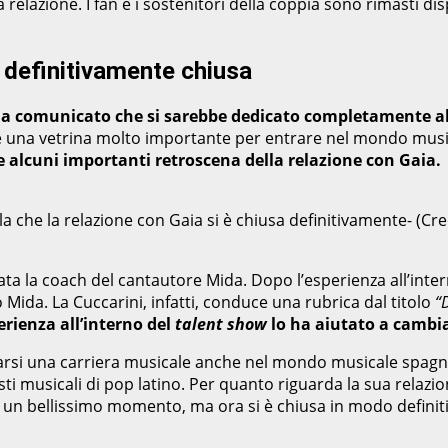
 la relazione. I fan e i sostenitori della coppia sono rimasti
è definitivamente chiusa
a comunicato che si sarebbe dedicato completamente al
à e una vetrina molto importante per entrare nel mondo musi
e alcuni importanti retroscena della relazione con Gaia.
ela che la relazione con Gaia si è chiusa definitivamente- (
tata la coach del cantautore Mida. Dopo l’esperienza all’inte
so Mida. La Cuccarini, infatti, conduce una rubrica dal titolo
“
erienza all’interno del
talent show
lo ha aiutato a cambi
arsi una carriera musicale anche nel mondo musicale spagn
isti musicali di pop latino. Per quanto riguarda la sua relazi
 un bellissimo momento, ma ora si è chiusa in modo definiti