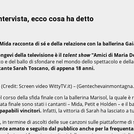
ntervista, ecco cosa ha detto
Mida racconta di sé e della relazione con la ballerina Gai
gevi della televisione è il
talent show
“Amici di Maria De
canto e del ballo di sfondare nel mondo dello spettacolo e de
ntante Sarah Toscano, di appena 18 anni.
i- (Credit: Screen video WittyTV.it) – (Gentechevainmontagna.
rso della sfida finale con la ballerina Marisol, la quale è risu
 finale sono stati i cantanti – Mida, Petit e Holden – e il b
papabili vincitori.
Infatti, la vittoria di Sarah ha lasciato a t
tato, in termine di ascolti delle sue canzoni sulle piattaforme
nte amato e seguito dal pubblico anche per la frequentaz