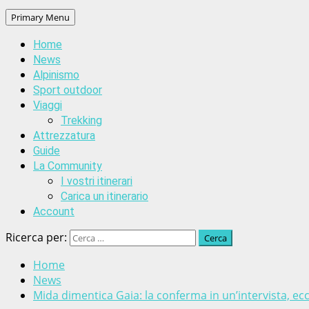
Primary Menu
Home
News
Alpinismo
Sport outdoor
Viaggi
Trekking
Attrezzatura
Guide
La Community
I vostri itinerari
Carica un itinerario
Account
Ricerca per:
Home
News
Mida dimentica Gaia: la conferma in un’intervista, ec