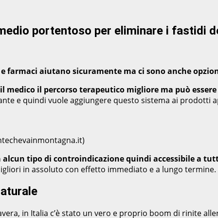
imedio portentoso per eliminare i fastidi de
ori e farmaci aiutano sicuramente ma ci sono anche opzio
il medico il percorso terapeutico migliore ma può essere ut
tante e quindi vuole aggiungere questo sistema ai prodotti 
Gentechevainmontagna.it)
 alcun tipo di controindicazione quindi accessibile a tutti
gliori in assoluto con effetto immediato e a lungo termine.
naturale
vera, in Italia c’è stato un vero e proprio boom di rinite alle