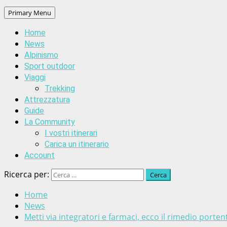
Primary Menu
Home
News
Alpinismo
Sport outdoor
Viaggi
Trekking
Attrezzatura
Guide
La Community
I vostri itinerari
Carica un itinerario
Account
Ricerca per:
Home
News
Metti via integratori e farmaci, ecco il rimedio portent