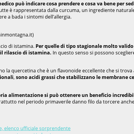
dico può indicare cosa prendere e cosa va bene per seda
e è rappresentata dalla curcuma, un ingrediente naturale che
re a bada i sintomi dell’allergia.
ainmontagna.it)
scio di istamina.
Per quelle di tipo stagionale molto valido
 rilascio di istamina.
In questo senso si possono scegliere 
 la quercetina che è un flavonoide eccellente che si trova a
ionali
,
sono acidi grassi che stabilizzano le membrane cell
ria alimentazione si può ottenere un beneficio incredibile
attutto nel periodo primaverile danno filo da torcere anche 
e, elenco ufficiale sorprendente