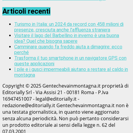
Articoli recenti
Turismo in Italia: un 2024 da record con 458 milioni di
presenze, cresciuta anche l’affluenza straniera
Visitare il lago del Barbellino in inverno è una buona
idea? Quel che bisogna sapere
Camminare quando fa freddo aiuta a dimagrire: ecco
perché
Trasforma il tuo smartphone in un navigatore GPS con
queste applicazioni
I pile e i gusci impermeabili aiutano a restare al caldo in
montagna
Copyright © 2025 Gentechevainmontagna.it proprietà di
Editorially Srl - Via Assisi 21 - 00181 Roma - P.Iva
16947451007 - legal@editorially.it -
redazione@editorially.it Gentechevainmontagna.it non è
una testata giornalistica, in quanto viene aggiornato
senza alcuna periodicità. Non può pertanto considerarsi
un prodotto editoriale ai sensi della legge n. 62 del
07.03.2001