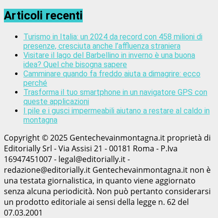
Articoli recenti
Turismo in Italia: un 2024 da record con 458 milioni di
presenze, cresciuta anche l’affluenza straniera
Visitare il lago del Barbellino in inverno è una buona
idea? Quel che bisogna sapere
Camminare quando fa freddo aiuta a dimagrire: ecco
perché
Trasforma il tuo smartphone in un navigatore GPS con
queste applicazioni
I pile e i gusci impermeabili aiutano a restare al caldo in
montagna
Copyright © 2025 Gentechevainmontagna.it proprietà di
Editorially Srl - Via Assisi 21 - 00181 Roma - P.Iva
16947451007 - legal@editorially.it -
redazione@editorially.it Gentechevainmontagna.it non è
una testata giornalistica, in quanto viene aggiornato
senza alcuna periodicità. Non può pertanto considerarsi
un prodotto editoriale ai sensi della legge n. 62 del
07.03.2001