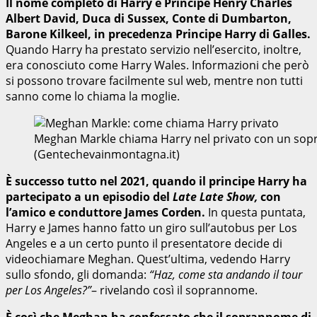
Il nome completo di Harry è Principe Henry Charles
Albert David, Duca di Sussex, Conte di Dumbarton,
Barone Kilkeel,
in precedenza Principe Harry di Galles.
Quando Harry ha prestato servizio nell’esercito, inoltre,
era conosciuto come Harry Wales. Informazioni che però
si possono trovare facilmente sul web, mentre non tutti
sanno come lo chiama la moglie.
Meghan Markle chiama Harry nel privato con un sop
(Gentechevainmontagna.it)
È successo tutto nel 2021, quando il principe Harry ha
partecipato a un episodio del
Late Late Show,
con
l’amico e conduttore James Corden.
In questa puntata,
Harry e James hanno fatto un giro sull’autobus per Los
Angeles e a un certo punto il presentatore decide di
videochiamare Meghan. Quest’ultima, vedendo Harry
sullo sfondo, gli domanda:
“Haz, come sta andando il tour
per Los Angeles?”
– rivelando così il soprannome.
È così che Meghan ha confessato che il soprannome di