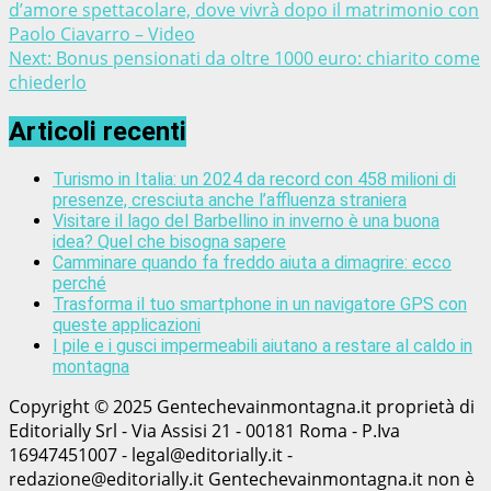
d’amore spettacolare, dove vivrà dopo il matrimonio con
Paolo Ciavarro – Video
Next:
Bonus pensionati da oltre 1000 euro: chiarito come
chiederlo
Articoli recenti
Turismo in Italia: un 2024 da record con 458 milioni di
presenze, cresciuta anche l’affluenza straniera
Visitare il lago del Barbellino in inverno è una buona
idea? Quel che bisogna sapere
Camminare quando fa freddo aiuta a dimagrire: ecco
perché
Trasforma il tuo smartphone in un navigatore GPS con
queste applicazioni
I pile e i gusci impermeabili aiutano a restare al caldo in
montagna
Copyright © 2025 Gentechevainmontagna.it proprietà di
Editorially Srl - Via Assisi 21 - 00181 Roma - P.Iva
16947451007 - legal@editorially.it -
redazione@editorially.it Gentechevainmontagna.it non è