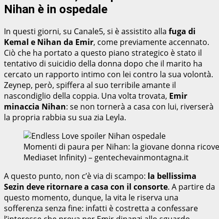
Nihan è in ospedale
In questi giorni, su Canale5, si è assistito alla
fuga di
Kemal e Nihan da Emir
, come previamente accennato.
Ciò che ha portato a questo piano strategico è stato il
tentativo di suicidio della donna dopo che il marito ha
cercato un rapporto intimo con lei contro la sua volontà.
Zeynep, però, spiffera al suo terribile amante il
nascondiglio della coppia. Una volta trovata,
Emir
minaccia Nihan
: se non tornerà a casa con lui, riverserà
la propria rabbia su sua zia Leyla.
Momenti di paura per Nihan: la giovane donna ricove
Mediaset Infinity) – gentechevainmontagna.it
A questo punto, non c’è via di scampo:
la bellissima
Sezin deve ritornare a casa con il consorte
. A partire da
questo momento, dunque, la vita le riserva una
sofferenza senza fine: infatti è costretta a confessare
l’interesse che prova per Emir dinanzi allo sguardo