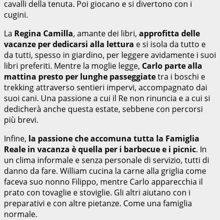
cavalli della tenuta. Poi giocano e si divertono con i
cugini.
La
Regina Camilla
, amante dei libri,
approfitta delle
vacanze per dedicarsi alla lettura
e si isola da tutto e
da tutti, spesso in giardino, per leggere avidamente i suoi
libri preferiti. Mentre la moglie legge,
Carlo parte alla
mattina presto per lunghe passeggiate
tra i boschi e
trekking attraverso sentieri impervi, accompagnato dai
suoi cani. Una passione a cui il Re non rinuncia e a cui si
dedicherà anche questa estate, sebbene con percorsi
più brevi.
Infine,
la passione che accomuna tutta la Famiglia
Reale in vacanza è quella per i barbecue e i picnic
. In
un clima informale e senza personale di servizio, tutti di
danno da fare. William cucina la carne alla griglia come
faceva suo nonno Filippo, mentre Carlo apparecchia il
prato con tovaglie e stoviglie. Gli altri aiutano con i
preparativi e con altre pietanze. Come una famiglia
normale.