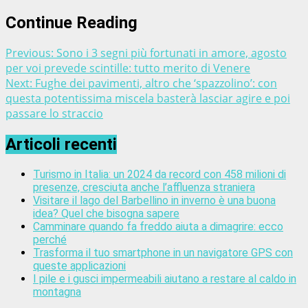
Continue Reading
Previous:
Sono i 3 segni più fortunati in amore, agosto
per voi prevede scintille: tutto merito di Venere
Next:
Fughe dei pavimenti, altro che ‘spazzolino’: con
questa potentissima miscela basterà lasciar agire e poi
passare lo straccio
Articoli recenti
Turismo in Italia: un 2024 da record con 458 milioni di
presenze, cresciuta anche l’affluenza straniera
Visitare il lago del Barbellino in inverno è una buona
idea? Quel che bisogna sapere
Camminare quando fa freddo aiuta a dimagrire: ecco
perché
Trasforma il tuo smartphone in un navigatore GPS con
queste applicazioni
I pile e i gusci impermeabili aiutano a restare al caldo in
montagna