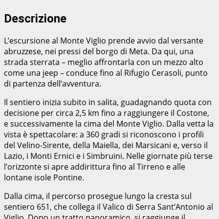
Descrizione
L’escursione al Monte Viglio prende avvio dal versante
abruzzese, nei pressi del borgo di Meta. Da qui, una
strada sterrata – meglio affrontarla con un mezzo alto
come una jeep – conduce fino al Rifugio Cerasoli, punto
di partenza dell’avventura.
Il sentiero inizia subito in salita, guadagnando quota con
decisione per circa 2,5 km fino a raggiungere il Costone,
e successivamente la cima del Monte Viglio. Dalla vetta la
vista è spettacolare: a 360 gradi si riconoscono i profili
del Velino-Sirente, della Maiella, dei Marsicani e, verso il
Lazio, i Monti Ernici e i Simbruini. Nelle giornate più terse
l’orizzonte si apre addirittura fino al Tirreno e alle
lontane isole Pontine.
Dalla cima, il percorso prosegue lungo la cresta sul
sentiero 651, che collega il Valico di Serra Sant’Antonio al
Viglio. Dopo un tratto panoramico, si raggiunge il