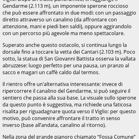
Gendarme (2.113 m), un imponente sperone roccioso
che può essere affrontato in due modi: con un passaggio
diretto attraverso un canalino (da affrontare con
attenzione, mani e piedi ben saldi), oppure aggirandolo
con un percorso più agevole ma meno spettacolare.
Superato anche questo ostacolo, si continua lungo la
dorsale fino a toccare la vetta dei Cantari (2.103 m). Poco
sotto, la statua di San Giovanni Battista osserva la vallata
abruzzese: luogo perfetto per una pausa, un pranzo al
sacco e magari un caffè caldo dal termos.
Il rientro offre un’alternativa interessante: invece di
ripercorrere il canalino del Gendarme, si può seguire il
sentiero che passa alla sua base. La visuale sullo sperone
da questo punto è suggestiva, ma richiede una faticosa
risalita per riguadagnare quota verso il Viglio: per questo
motivo, può convenire affrontare il tratto in senso
inverso (base all’andata, canalino al ritorno).
Nella zona del grande pianoro chiamato “Fossa Comune”