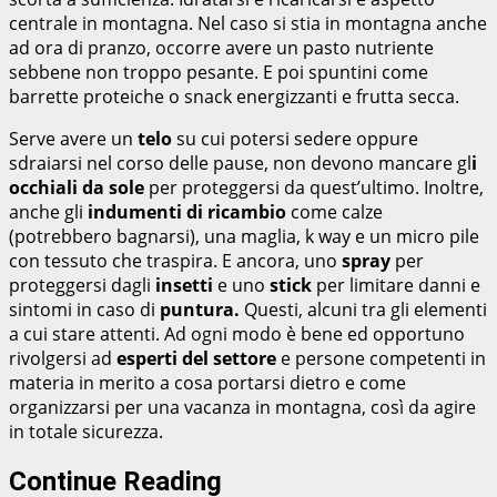
centrale in montagna. Nel caso si stia in montagna anche
ad ora di pranzo, occorre avere un pasto nutriente
sebbene non troppo pesante. E poi spuntini come
barrette proteiche o snack energizzanti e frutta secca.
Serve avere un
telo
su cui potersi sedere oppure
sdraiarsi nel corso delle pause, non devono mancare gl
i
occhiali da sole
per proteggersi da quest’ultimo. Inoltre,
anche gli
indumenti di ricambio
come calze
(potrebbero bagnarsi), una maglia, k way e un micro pile
con tessuto che traspira. E ancora, uno
spray
per
proteggersi dagli
insetti
e uno
stick
per limitare danni e
sintomi in caso di
puntura.
Questi, alcuni tra gli elementi
a cui stare attenti. Ad ogni modo è bene ed opportuno
rivolgersi ad
esperti del settore
e persone competenti in
materia in merito a cosa portarsi dietro e come
organizzarsi per una vacanza in montagna, così da agire
in totale sicurezza.
Continue Reading