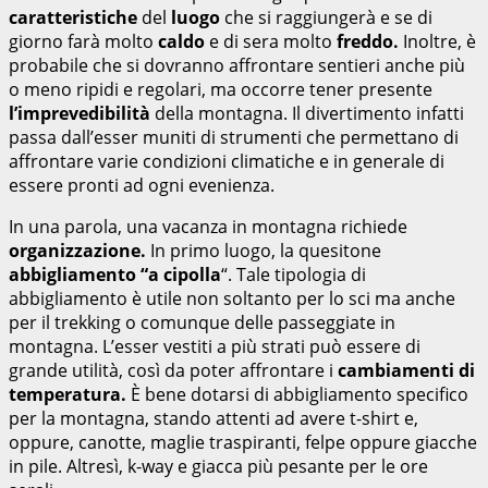
caratteristiche
del
luogo
che si raggiungerà e se di
giorno farà molto
caldo
e di sera molto
freddo.
Inoltre, è
probabile che si dovranno affrontare sentieri anche più
o meno ripidi e regolari, ma occorre tener presente
l’imprevedibilità
della montagna. Il divertimento infatti
passa dall’esser muniti di strumenti che permettano di
affrontare varie condizioni climatiche e in generale di
essere pronti ad ogni evenienza.
In una parola, una vacanza in montagna richiede
organizzazione.
In primo luogo, la quesitone
abbigliamento “a cipolla
“. Tale tipologia di
abbigliamento è utile non soltanto per lo sci ma anche
per il trekking o comunque delle passeggiate in
montagna. L’esser vestiti a più strati può essere di
grande utilità, così da poter affrontare i
cambiamenti di
temperatura.
È bene dotarsi di abbigliamento specifico
per la montagna, stando attenti ad avere t-shirt e,
oppure, canotte, maglie traspiranti, felpe oppure giacche
in pile. Altresì, k-way e giacca più pesante per le ore