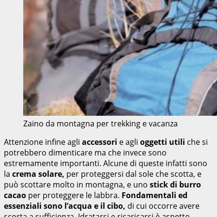
Zaino da montagna per trekking e vacanza
Attenzione infine agli
accessori
e agli
oggetti utili
che si
potrebbero dimenticare ma che invece sono
estremamente importanti. Alcune di queste infatti sono
la
crema solare,
per proteggersi dal sole che scotta, e
può scottare molto in montagna, e uno
stick di burro
cacao
per proteggere le labbra.
Fondamentali ed
essenziali sono l’acqua e il cibo,
di cui occorre avere
scorta a sufficienza. Idratarsi e ricaricarsi è aspetto