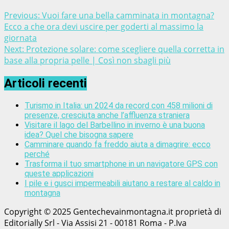
Previous:
Vuoi fare una bella camminata in montagna?
Ecco a che ora devi uscire per goderti al massimo la
giornata
Next:
Protezione solare: come scegliere quella corretta in
base alla propria pelle | Così non sbagli più
Articoli recenti
Turismo in Italia: un 2024 da record con 458 milioni di
presenze, cresciuta anche l’affluenza straniera
Visitare il lago del Barbellino in inverno è una buona
idea? Quel che bisogna sapere
Camminare quando fa freddo aiuta a dimagrire: ecco
perché
Trasforma il tuo smartphone in un navigatore GPS con
queste applicazioni
I pile e i gusci impermeabili aiutano a restare al caldo in
montagna
Copyright © 2025 Gentechevainmontagna.it proprietà di
Editorially Srl - Via Assisi 21 - 00181 Roma - P.Iva