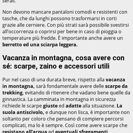
serali.
Non devono mancare pantaloni comodi e resistenti con
tasche, che da lunghi possono trasformarsi in corti
grazie alle cerniere. Con più strati sarà possibile svestirsi
all’occorrenza o coprirsi per bene in caso di pioggia o
temperature più fredde. È importante anche avere un
berretto ed una sciarpa leggera.
Vacanza in montagna, cosa avere con
sé: scarpe, zaino e accessori utili
Pur nel caso di una durata breve, rispetto alla
vacanza
in montagna,
sarà fondamentale avere delle
scarpe da
trekking
, evitando di ritenere che vadano bene quelle da
ginnastica. La camminata in montagna in sicurezza
richiede le scarpe
giuste
ed
adatte
alla situazione.
La
suola antiscivolo,
e dunque non lisca, è importante non
soltanto per coloro che pensano di compiere percorsi
complicati, ma lo è sempre. Così come avere scarpe che
resistano all’acqua
ed
eventuali sfregamenti.