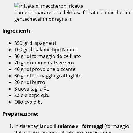
Come preparare una deliziosa frittata di maccheroni c
gentechevainmontagna.it
Ingredienti:
350 gr di spaghetti
100 gr di salame tipo Napoli
80 gr di formaggio dolce filato
70 gr di emmental svizzero
40 gr di provolone piccante
30 gr di formaggio grattugiato
20 gr di burro
3 uova taglia XL
Sale e pepe q.b.
Olio evo q.b.
Preparazione:
Iniziare tagliando il
salame
e i
formaggi
(formaggio
dolce filato, emmental svizzero e provolone