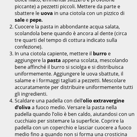
piccante) a pezzetti piccoli. Mettere da parte e
sbattere le
uova
in una ciotola con un pizzico di
sale
e
pepe.
Cuocere la pasta in abbondante acqua salata,
scolandola bene quando è ancora al dente (circa
tre quarti del tempo di cottura indicato sulla
confezione).
In una ciotola capiente, mettere il
burro
e
aggiungere la
pasta
appena scolata, mescolando
bene affinché il burro si sciolga e si distribuisca
uniformemente. Aggiungere le uova sbattute, il
salame e i formaggi tagliati a pezzetti. Mescolare
accuratamente per distribuire uniformemente tutti
gli ingredienti.
Scaldare una padella con dell’
olio extravergine
d’oliva
a fuoco medio. Versare la pasta nella
padella quando l’olio è ben caldo, aiutandosi con un
cucchiaio per sistemare la superficie. Coprire la
padella con un coperchio e lasciar cuocere a fuoco
medio fino a quando non si forma una crosticina