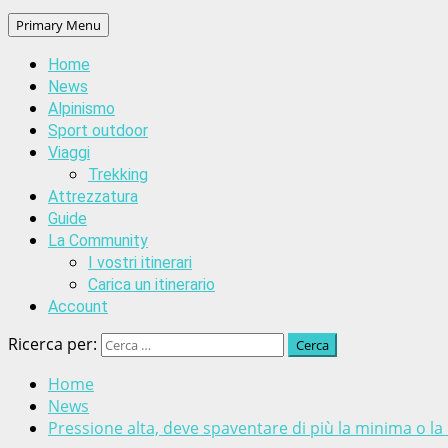
Primary Menu
Home
News
Alpinismo
Sport outdoor
Viaggi
Trekking
Attrezzatura
Guide
La Community
I vostri itinerari
Carica un itinerario
Account
Ricerca per:
Home
News
Pressione alta, deve spaventare di più la minima o l