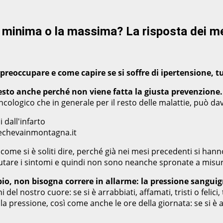
a minima o la massima? La risposta dei m
reoccupare e come capire se si soffre di ipertensione, tut
questo anche perché non viene fatta la giusta prevenzione.
ologico che in generale per il resto delle malattie, può davv
techevainmontagna.it
come si è soliti dire, perché già nei mesi precedenti si han
tare i sintomi e quindi non sono neanche spronate a misurar
mpio, non bisogna correre in allarme: la pressione sangu
del nostro cuore: se si è arrabbiati, affamati, tristi o felic
pressione, così come anche le ore della giornata: se si è app