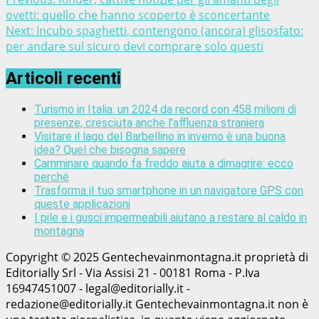
ovetti: quello che hanno scoperto è sconcertante
Next:
Incubo spaghetti, contengono (ancora) glisosfato:
per andare sul sicuro devi comprare solo questi
Articoli recenti
Turismo in Italia: un 2024 da record con 458 milioni di
presenze, cresciuta anche l’affluenza straniera
Visitare il lago del Barbellino in inverno è una buona
idea? Quel che bisogna sapere
Camminare quando fa freddo aiuta a dimagrire: ecco
perché
Trasforma il tuo smartphone in un navigatore GPS con
queste applicazioni
I pile e i gusci impermeabili aiutano a restare al caldo in
montagna
Copyright © 2025 Gentechevainmontagna.it proprietà di
Editorially Srl - Via Assisi 21 - 00181 Roma - P.Iva
16947451007 - legal@editorially.it -
redazione@editorially.it Gentechevainmontagna.it non è